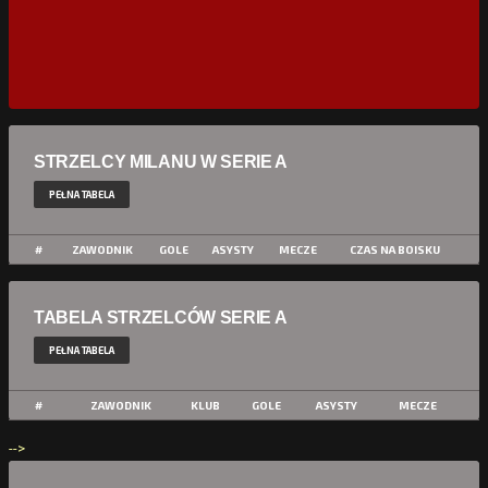
STRZELCY MILANU W SERIE A
PEŁNA TABELA
#
ZAWODNIK
GOLE
ASYSTY
MECZE
CZAS NA BOISKU
TABELA STRZELCÓW SERIE A
PEŁNA TABELA
#
ZAWODNIK
KLUB
GOLE
ASYSTY
MECZE
-->