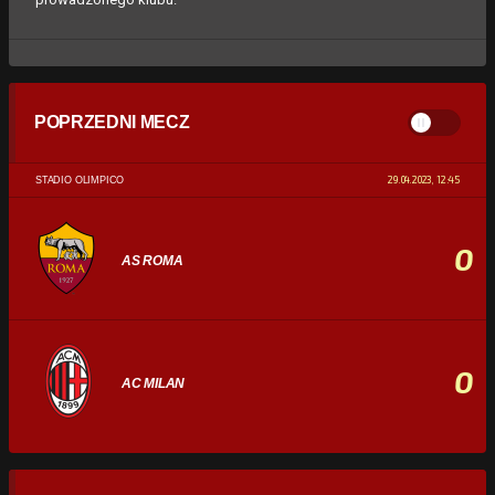
POPRZEDNI MECZ
29.04.2023, 12:45
STADIO OLIMPICO
0
AS ROMA
0
AC MILAN
STATYSTYKI