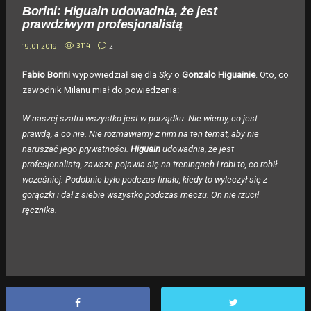
Borini: Higuain udowadnia, że jest
prawdziwym profesjonalistą
3114
2
19.01.2019
Fabio Borini
wypowiedział się dla
Sky
o
Gonzalo Higuainie
. Oto, co
zawodnik Milanu miał do powiedzenia:
W naszej szatni wszystko jest w porządku. Nie wiemy, co jest
prawdą, a co nie. Nie rozmawiamy z nim na ten temat, aby nie
naruszać jego prywatności.
Higuain
udowadnia, że jest
profesjonalistą, zawsze pojawia się na treningach i robi to, co robił
wcześniej. Podobnie było podczas finału, kiedy to wyleczył się z
gorączki i dał z siebie wszystko podczas meczu. On nie rzucił
ręcznika.