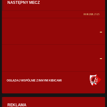
NASTĘPNY MECZ
POSIADANIE PIŁKI
0%
100%
08.08.2026, 21:25
STRZAŁY
0
0
-
CELNE STRZAŁY
0
0
FAULE
0
0
-
OGLĄDAJ WSPÓLNIE Z INNYMI KIBICAMI
REKLAMA