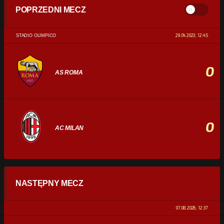
POPRZEDNI MECZ
29.04.2023, 12:45
STADIO OLIMPICO
0
AS ROMA
0
AC MILAN
STATYSTYKI
NASTĘPNY MECZ
POSIADANIE PIŁKI
0%
100%
07.08.2026, 12:37
STRZAŁY