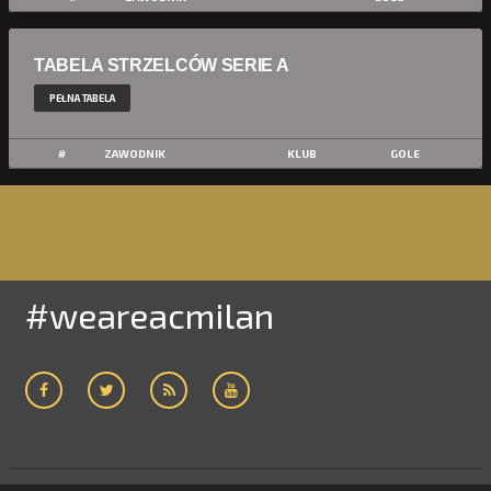
TABELA STRZELCÓW SERIE A
PEŁNA TABELA
#
ZAWODNIK
KLUB
GOLE
#weareacmilan