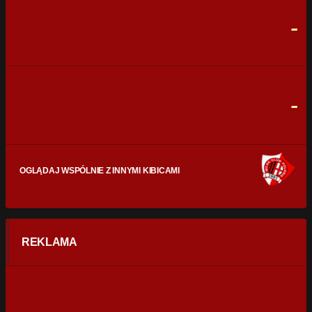
0
0
-
CELNE STRZAŁY
0
0
FAULE
0
0
-
OGLĄDAJ WSPÓLNIE Z INNYMI KIBICAMI
REKLAMA