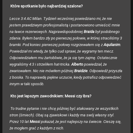
Które spotkanie było najbardziej szalone?
Lecce 3:4 AC Milan. Tydzień wcześniej powiedziano mi, że nie
jestem prawdziwym profesjonalistą i postanowiono umieścić mnie
na ławce rezerwowych. Najprawdopodobniej
Braida
był podobnego
zdania. Byłem bardzo zły po pierwszej połowie, w której straciliśmy 3
bramki. Pod koniec pierwszej połowy rozgrzewałem się z
Aquilanim
.
Powiedział mi wtedy, że tylko cud sprawi, że wygramy ten mecz.
Odpowiedziałem mu żartobliwie, że ja się tym zajmę. Ostatecznie
wygraliśmy 4:3 i strzeliłem hat-tricka.
Alberto
powiedział, że
zwariowałem. Nic nie mówiłem później
Braidzie
. Odpowiedź przyszła
z boiska. To naprawdę piękne uczucie, kiedy potrafisz odpowiedzieć
innym w taki sposób.
Kto jest lepszym zawodnikiem: Messi czy Ibra?
To trudne pytanie i nie chcę później być atakowany ze wszystkich
stron (śmiech). Obaj są zjawiskowi i każdy ma swój własny styl.
Przez 10 lat
Messi
pokazał, że jest najlepszy na świecie. Cieszę się,
że mogłem grać z każdym z nich.