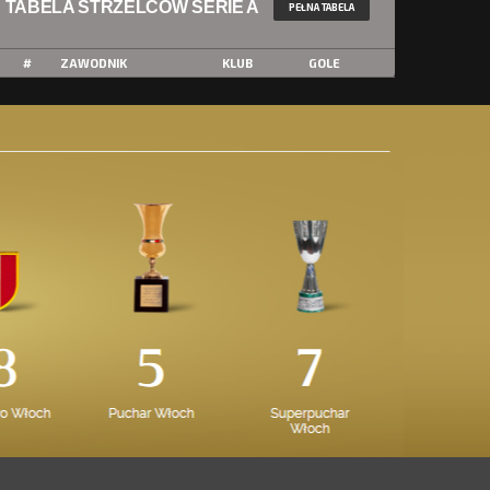
TABELA STRZELCÓW SERIE A
PEŁNA TABELA
#
ZAWODNIK
KLUB
GOLE