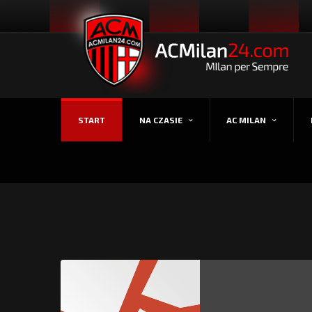
START
NA CZASIE
AC MILAN