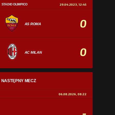
STADIO OLIMPICO
29.04.2023, 12:45
0
AS ROMA
0
AC MILAN
STATYSTYKI
NASTĘPNY MECZ
POSIADANIE PIŁKI
0%
100%
06.08.2026, 08:22
STRZAŁY
0
0
-