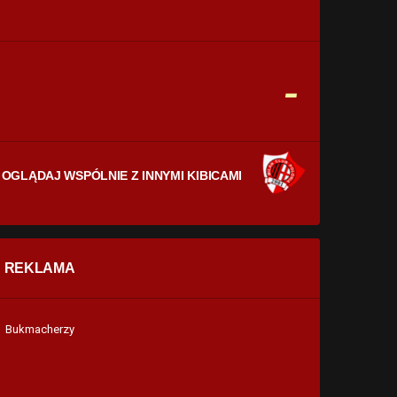
CELNE STRZAŁY
0
0
FAULE
-
0
0
OGLĄDAJ WSPÓLNIE Z INNYMI KIBICAMI
REKLAMA
Bukmacherzy