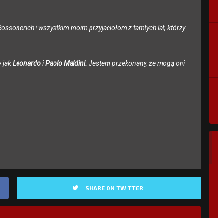
ssonerich i wszystkim moim przyjaciołom z tamtych lat, którzy
w jak
Leonardo
i
Paolo Maldini.
Jestem przekonany, że mogą oni
SHARE ON TWITTER