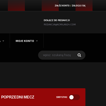
ZAŁÓŻ KONTO
/
ZALOGUJ SIĘ
DOŁĄCZ DO REDAKCJI
REDAKCJA@ACMILAN24.COM
A
MOJE KONTO
POPRZEDNI MECZ
STATYSTYKI