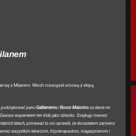
Milanem
ł się z Milanem. Włoch rozwiązał umowę z ekipą
em podziękować panu
Gallianiemu
i
Rocco Maiorino
za danie mi
Zawsze wspierałem ten klub jako dziecko. Dziękuję również
atnich latach, ponieważ to oni sprawili, że dorastałem zarówno
 również wszystkim lekarzom, fizjoterapeutom, magazynierom i