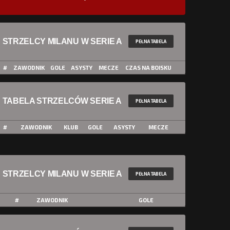
STRZELCY MILANU W SERIE A
PEŁNA TABELA
#
ZAWODNIK
GOLE
ASYSTY
MECZE
CZAS NA BOISKU
TABELA STRZELCÓW SERIE A
PEŁNA TABELA
#
ZAWODNIK
KLUB
GOLE
ASYSTY
MECZE
STRZELCY MILANU W SERIE A
PEŁNA TABELA
#
ZAWODNIK
GOLE