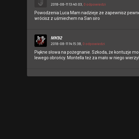
2018-08-11 13:40:03,
0 odpowiedzi
Powodzenia Luca Mam nadzieje ze zapewnisz pewne
wrócisz z uśmiechem na San siro
MK92
2018-08-11 14:15:38,
0 odpowiedzi
Piękne słowa na pożegnanie. Szkoda, że kontuzje moc
lewego obrońcy. Montella też za mało w niego wierz