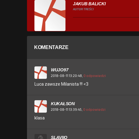
JAKUB BALICKI
AUTOR TREŚCI
KOMENTARZE
WUJO97
2018-08-11 13:20:48,
0 odpowiedzi
Luca zawsze Milanista !!! <3
KUKAŁSON
2018-08-11 13:39:45,
0 odpowiedzi
klasa
SLAVIIO