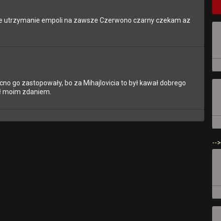
 utrzymanie empoli na zawsze Czerwono czarny czekam az
no go zastopowały, bo za Mihajlovicia to był kawał dobrego
ył moim zdaniem.
-->