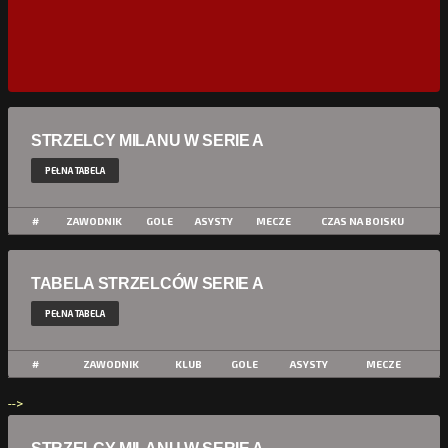
STRZELCY MILANU W SERIE A
PEŁNA TABELA
#
ZAWODNIK
GOLE
ASYSTY
MECZE
CZAS NA BOISKU
TABELA STRZELCÓW SERIE A
PEŁNA TABELA
#
ZAWODNIK
KLUB
GOLE
ASYSTY
MECZE
-->