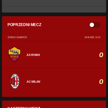
POPRZEDNI MECZ
29.04.2023, 12:45
STADIO OLIMPICO
0
AS ROMA
0
AC MILAN
STATYSTYKI