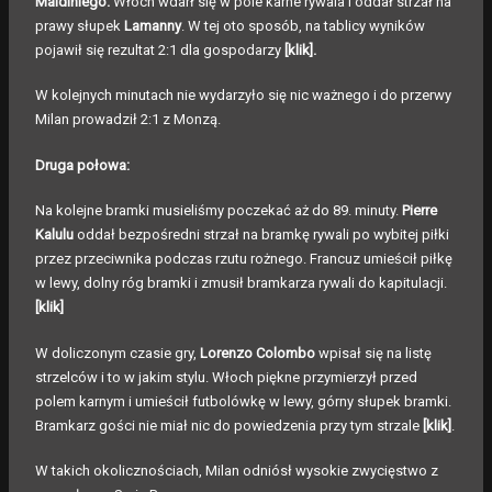
Maldiniego.
Włoch wdarł się w pole karne rywala i oddał strzał na
prawy słupek
Lamanny
. W tej oto sposób, na tablicy wyników
pojawił się rezultat 2:1 dla gospodarzy
[klik]
.
W kolejnych minutach nie wydarzyło się nic ważnego i do przerwy
Milan prowadził 2:1 z Monzą.
Druga połowa:
Na kolejne bramki musieliśmy poczekać aż do 89. minuty.
Pierre
Kalulu
oddał bezpośredni strzał na bramkę rywali po wybitej piłki
przez przeciwnika podczas rzutu rożnego. Francuz umieścił piłkę
w lewy, dolny róg bramki i zmusił bramkarza rywali do kapitulacji.
[klik]
W doliczonym czasie gry,
Lorenzo Colombo
wpisał się na listę
strzelców i to w jakim stylu. Włoch piękne przymierzył przed
polem karnym i umieścił futbolówkę w lewy, górny słupek bramki.
Bramkarz gości nie miał nic do powiedzenia przy tym strzale
[klik]
.
W takich okolicznościach, Milan odniósł wysokie zwycięstwo z