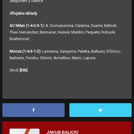
zespołem z Serie B.
Oficjalne składy
AC Milan (1-4-2-3-1):
A. Donnarumma; Calabria; Duarte; Bellodi;
Theo Hernandez; Bennacer; Kessiè; Maldini; Paquetà; Roback;
Ibrahimović
Monza (1-4-3-1-2):
Lamanna; Sampirisi; Paletta; Bellusci; D'Errico;
Barberis, Finotto; Chiricò; Armellino; Maric; Lepore
Skrót
[klik]
JAKUB BALICKI