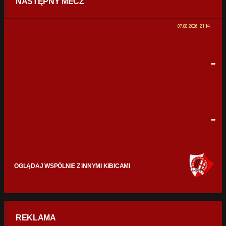
NASTĘPNY MECZ
POSIADANIE PIŁKI
0%
100%
07.08.2026, 21:14
STRZAŁY
0
0
-
CELNE STRZAŁY
0
0
FAULE
0
0
-
OGLĄDAJ WSPÓLNIE Z INNYMI KIBICAMI
REKLAMA