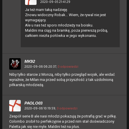
2020-09-05 21:41:29
Ja też mam taką nadzieję.
Znowu widoczny Robak... Wiem, że rywal nie jest
wymagający.
Ale u nas też sporo młodzieży na boisku.
Maldini ma ciąg na bramkę, poza pierwszą próbą,
całkiem niezła połówka w jego wykonaniu.
MK92
2020-09-06 06:20:37,
0 odpowiedzi
Niby tylko starcie z Monzą, niby tylko przegląd wojsk, ale widać
wyraźnie, że Milan ma przed sobą przyszłość z tak uzdolnioną
piłkarską młodzieżą.
PAOLO03
2020-09-06 10:19:59,
0 odpowiedzi
Zespół serie B ale nasi młodzi pokazują że potrafią grać w piłkę.
Colombo zrobił to perfekcyjnie a przed nim stał doświadczony
Paletta jak się nie myle. Maldini też na plus.