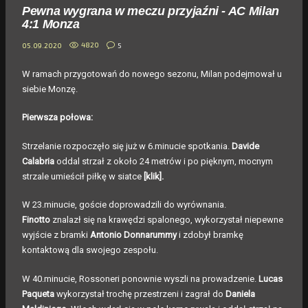
Pewna wygrana w meczu przyjaźni - AC Milan
4:1 Monza
4820
5
05.09.2020
W ramach przygotowań do nowego sezonu, Milan podejmował u
siebie Monzę.
Pierwsza połowa:
Strzelanie rozpoczęło się już w 6.minucie spotkania.
Davide
Calabria
oddal strzał z około 24 metrów i po pięknym, mocnym
strzale umieścił piłkę w siatce
[klik].
W 23.minucie, goście doprowadzili do wyrównania.
Finotto
znalazł się na krawędzi spalonego, wykorzystał niepewne
wyjście z bramki
Antonio Donnarummy
i zdobył bramkę
kontaktową dla swojego zespołu.
W 40.minucie, Rossoneri ponownie wyszli na prowadzenie.
Lucas
Paqueta
wykorzystał trochę przestrzeni i zagrał do
Daniela