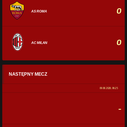
0
AS ROMA
0
AC MILAN
STATYSTYKI
NASTĘPNY MECZ
POSIADANIE PIŁKI
0%
100%
09.08.2026, 06:25
STRZAŁY
0
0
-
CELNE STRZAŁY
0
0