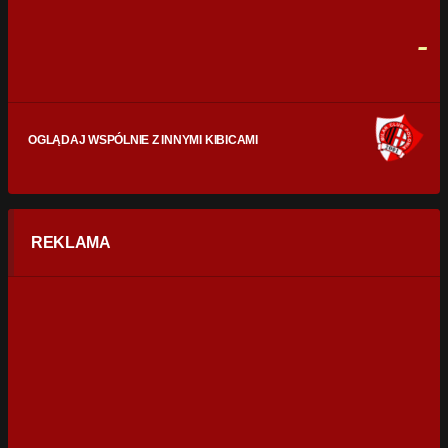
FAULE
0
0
-
OGLĄDAJ WSPÓLNIE Z INNYMI KIBICAMI
REKLAMA