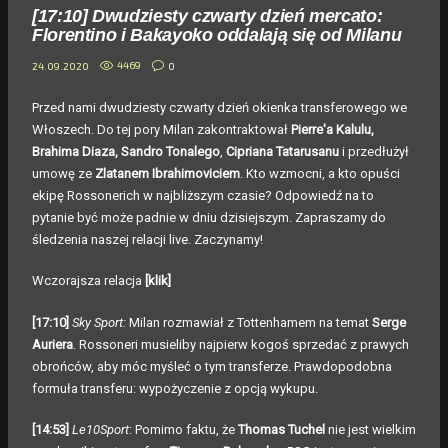
[17:10] Dwudziesty czwarty dzień mercato:
Florentino i Bakayoko oddalają się od Milanu
4469
0
24.09.2020
Przed nami dwudziesty czwarty dzień okienka transferowego we
Włoszech. Do tej pory Milan zakontraktował
Pierre'a Kalulu,
Brahima Diaza, Sandro Tonalego
,
Cipriana Tatarusanu
i przedłużył
umowę ze
Zlatanem Ibrahimoviciem
. Kto wzmocni, a kto opuści
ekipę Rossonerich w najbliższym czasie? Odpowiedź na to
pytanie być może padnie w dniu dzisiejszym. Zapraszamy do
śledzenia naszej relacji live. Zaczynamy!
Wczorajsza relacja
[klik]
[17:10]
Sky Sport:
Milan rozmawiał z Tottenhamem na temat
Serge
Auriera
. Rossoneri musieliby najpierw kogoś sprzedać z prawych
obrońców, aby móc myśleć o tym transferze. Prawdopodobna
formuła transferu: wypożyczenie z opcją wykupu.
[14:53]
Le10Sport
: Pomimo faktu, że
Thomas Tuchel
nie jest wielkim