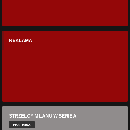
REKLAMA
STRZELCY MILANU W SERIE A
PEŁNA TABELA