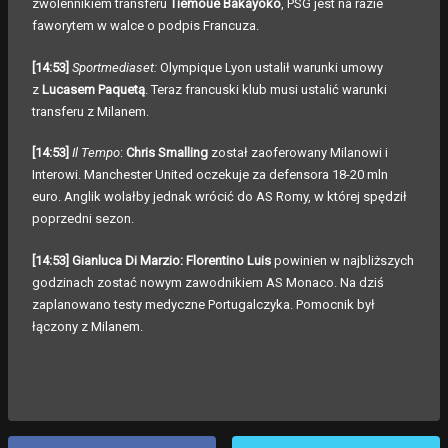
zwolennikiem transferu
Tiemoue Bakayoko
, PSG jest na razie
faworytem w walce o podpis Francuza.
[14:53]
Sportmediaset:
Olympique Lyon ustalił warunki umowy
z
Lucasem Paquetą
. Teraz francuski klub musi ustalić warunki
transferu z Milanem.
[14:53]
Il Tempo
:
Chris Smalling
został zaoferowany Milanowi i
Interowi. Manchester United oczekuje za defensora 18-20 mln
euro. Anglik wolałby jednak wrócić do AS Romy, w której spędził
poprzedni sezon.
[14:53] Gianluca Di Marzio: Florentino Luis
powinien w najbliższych
godzinach zostać nowym zawodnikiem AS Monaco. Na dziś
zaplanowano testy medyczne Portugalczyka. Pomocnik był
łączony z Milanem.